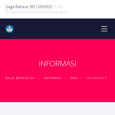
Siaga Bahasa: 08112654302
Email:
balaibahasadiy@kemdikdasmen.go.id
INFORMASI
BALAI BAHASA DIY
>
INFORMASI
>
PPID
>
PROSEDUR PERMOHONAN INFORMASI