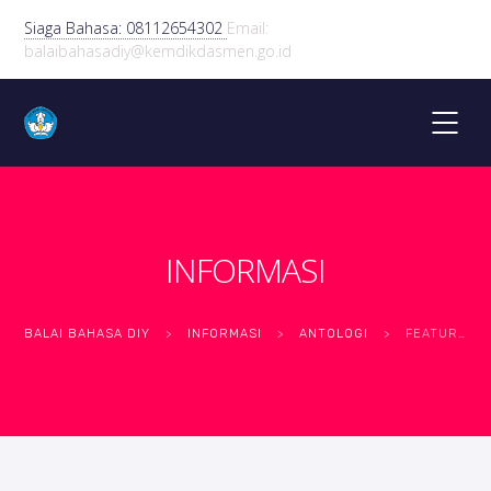
Siaga Bahasa: 08112654302
Email:
balaibahasadiy@kemdikdasmen.go.id
INFORMASI
BALAI BAHASA DIY
>
INFORMASI
>
ANTOLOGI
>
FEATURE