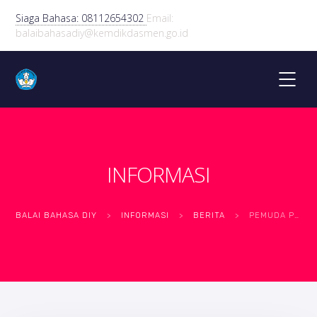
Siaga Bahasa: 08112654302
Email:
balaibahasadiy@kemdikdasmen.go.id
INFORMASI
BALAI BAHASA DIY
>
INFORMASI
>
BERITA
>
PEMUDA PENJAGA BAHASA: GENERASI MUDA PELESTARI BAHASA DAN BUDAYA