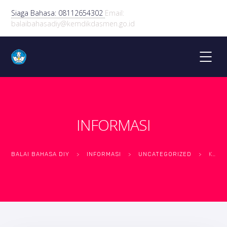
Siaga Bahasa: 08112654302
Email:
balaibahasadiy@kemdikdasmen.go.id
INFORMASI
BALAI BAHASA DIY
>
INFORMASI
>
UNCATEGORIZED
>
KEGIATAN REVIU KAMUS BAHASA JAWA-INDONESIA DARING